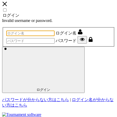
ログイン
Invalid username or password.
ログイン名
パスワード
ログイン
パスワードが分からない方はこちら
|
ログイン名が分からな
い方はこちら