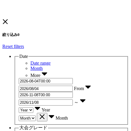
絞り込み
0
Reset filters
Date
Date range
Month
More
From
～
Year
Month
大会グレード