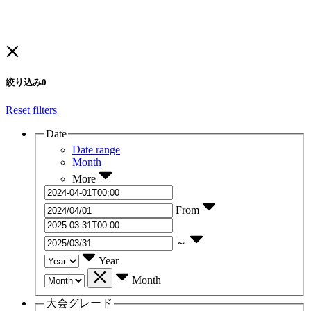
絞り込み
0
Reset filters
Date
Date range
Month
More
From
～
Year
Month
大会グレード