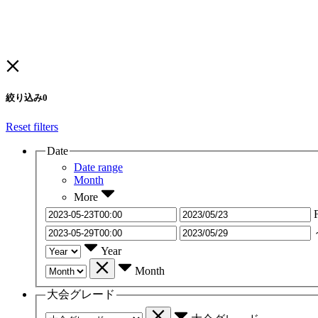
絞り込み
0
Reset filters
Date
Date range
Month
More
Year
Month
大会グレード